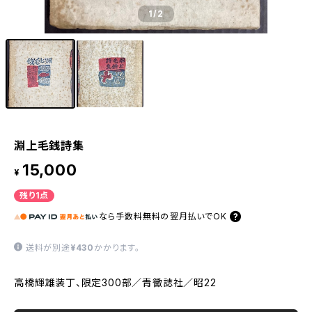
1
/2
淵上毛銭詩集
15,000
¥
残り1点
なら
手数料無料の
翌月払いでOK
送料が別途
¥430
かかります。
高橋輝雄装丁、限定300部／青黴誌社／昭22