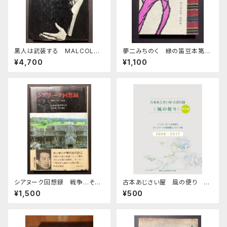
黒人は武装する MALCOLM
夢二みちのく 緑の笛豆本第3
X SPEAKS
7集第147集
¥4,700
¥1,100
シアヌーク回想録 戦争…そし
古本あじさい屋 風の便り 別
て希望
巻
¥1,500
¥500