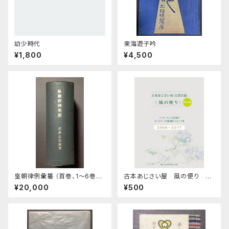
幼少時代
東海遊子吟
¥1,800
¥4,500
皇朝律例彙纂 （首巻、1～6巻計
古本あじさい屋 風の便り 別
7冊合本）
巻
¥20,000
¥500