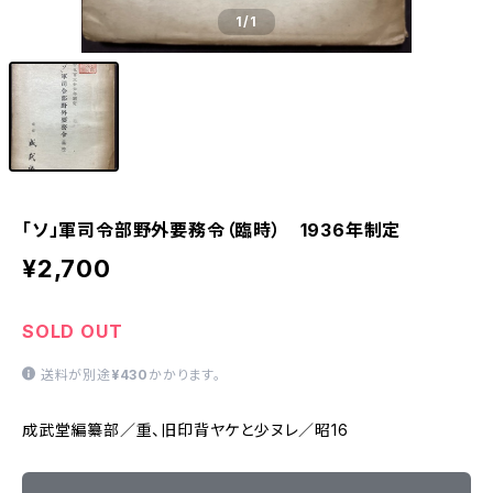
1
/1
「ソ」軍司令部野外要務令（臨時） 1936年制定
¥2,700
SOLD OUT
送料が別途
¥430
かかります。
成武堂編纂部／重、旧印背ヤケと少ヌレ／昭16