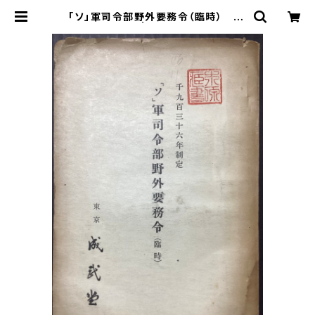
「ソ」軍司令部野外要務令（臨時） 19
36年制定 | 古本 永田書店