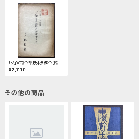
「ソ」軍司令部野外要務令（臨
時） 1936年制定
¥2,700
その他の商品