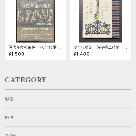
現代革命の条件 70年代階級
夢ニ行状記 詩抄夢二抒情
闘争の展望
緑の笛豆本第26期第102集
¥1,500
¥1,400
CATEGORY
彫刻
版画
その他