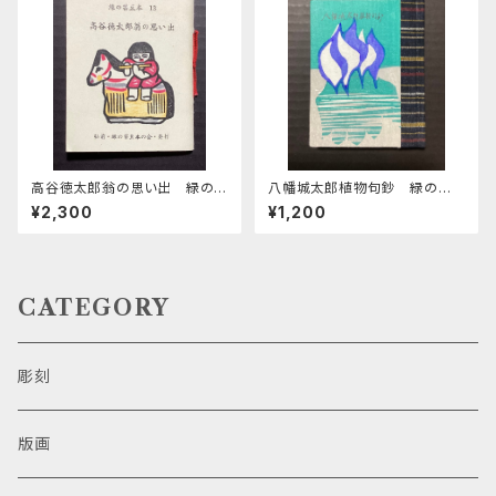
高谷徳太郎翁の思い出 緑の
八幡城太郎植物句鈔 緑の笛
笛豆本第13集
豆本 第31期第121集
¥2,300
¥1,200
CATEGORY
彫刻
版画