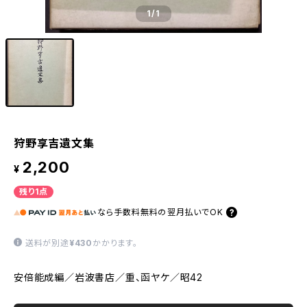
1
/1
狩野享吉遺文集
2,200
¥
残り1点
なら
手数料無料の
翌月払いでOK
送料が別途
¥430
かかります。
安倍能成編／岩波書店／重、函ヤケ／昭42