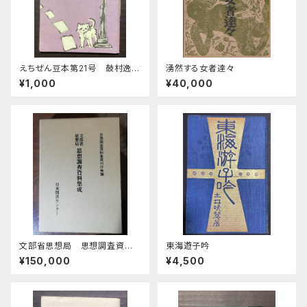
えちぜん豆本第21号 鼓村逸話
湧然する女者達々
集 道は六百八十里
¥1,000
¥40,000
文部省思想局 思想調査資料
東海遊子吟
集成 全28巻
¥150,000
¥4,500