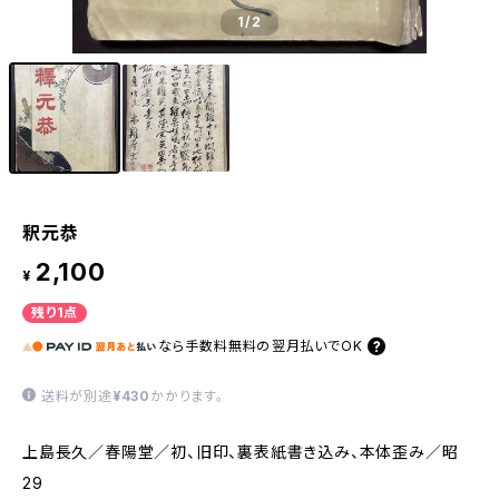
1
/2
釈元恭
2,100
¥
残り1点
なら
手数料無料の
翌月払いでOK
送料が別途
¥430
かかります。
上島長久／春陽堂／初、旧印、裏表紙書き込み、本体歪み／昭
29