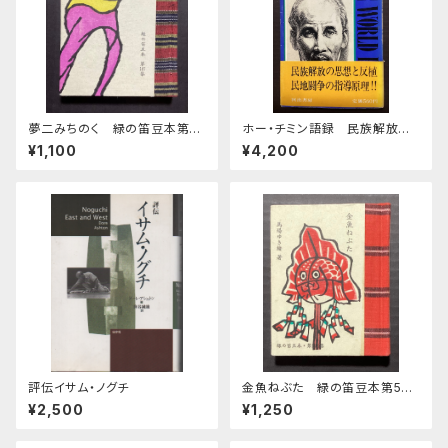
夢二みちのく 緑の笛豆本第3
ホー・チミン語録 民族解放の
7集第147集
ために
¥1,100
¥4,200
評伝イサム・ノグチ
金魚ねぶた 緑の笛豆本第56
期第224集
¥2,500
¥1,250