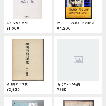
絵のなかの散歩
ホー・チミン語録 民族解放の
ために
¥1,000
¥4,200
初期南画の研究
現代アメリカ映画
¥2,500
¥750