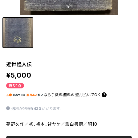
1
/1
近世怪人伝
¥5,000
残り1点
なら
手数料無料の
翌月払いでOK
送料が別途
¥430
かかります。
夢野久作／初、裸本、背ヤケ／黒白書房／昭10