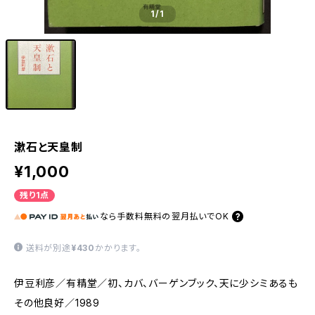
1
/1
漱石と天皇制
¥1,000
残り1点
なら
手数料無料の
翌月払いでOK
送料が別途
¥430
かかります。
伊豆利彦／有精堂／初、カバ、バーゲンブック、天に少シミあるも
その他良好／1989