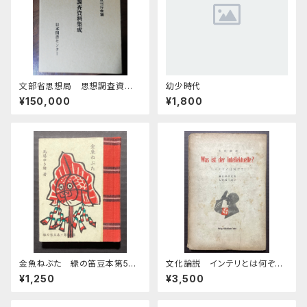
文部省思想局 思想調査資料
幼少時代
集成 全28巻
¥150,000
¥1,800
金魚ねぶた 緑の笛豆本第56
文化論説 インテリとは何ぞ
期第224集
や？
¥1,250
¥3,500