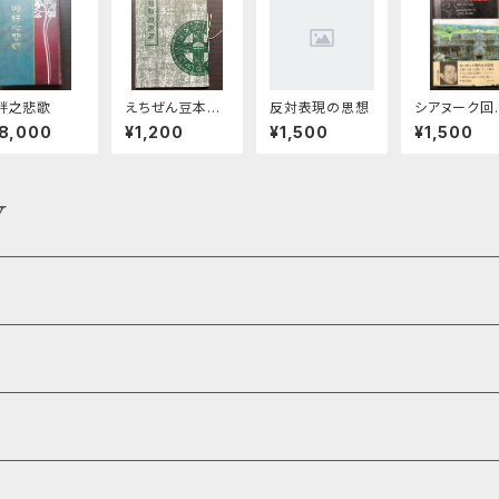
畔之悲歌
えちぜん豆本第1
反対表現の思想
シアヌーク回
6号 韃靼漂流
録 戦争…そ
18,000
¥1,200
¥1,500
¥1,500
譚
て希望
Y