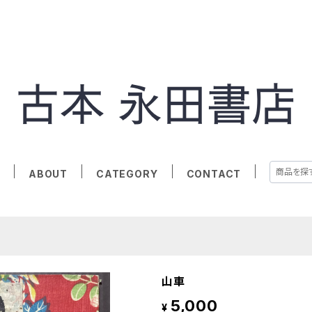
E
ABOUT
CATEGORY
CONTACT
山車
5,000
¥