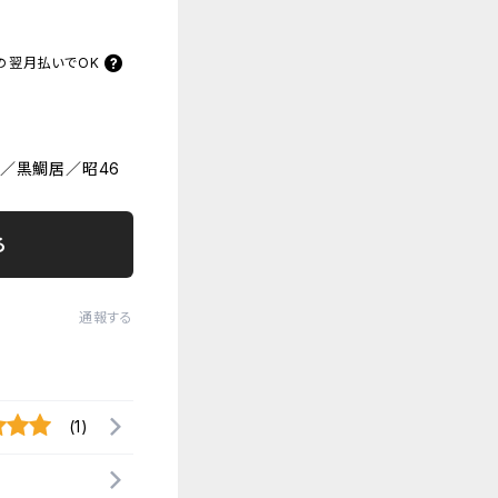
の
翌月払いでOK
号／黒鯛居／昭46
る
通報する
(1)