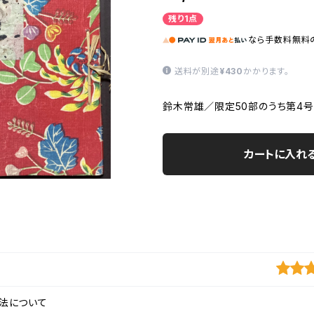
残り1点
なら
手数料無料
送料が別途
¥430
かかります。
鈴木常雄／限定50部のうち第4
カートに入れ
法について