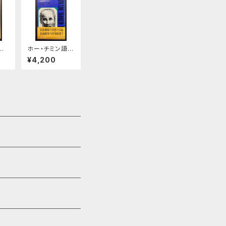
想
ホー・チミン語
し
録 民族解放の
¥4,200
ために