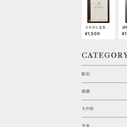
えちぜん豆本N
湖
o.20記念号 い
¥1,500
¥
ろは短歌
CATEGOR
彫刻
版画
その他
豆本