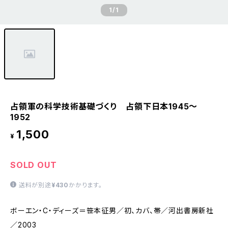
1
/1
占領軍の科学技術基礎づくり 占領下日本1945～
1952
1,500
¥
SOLD OUT
送料が別途
¥430
かかります。
ボーエン・C・ディーズ＝笹本征男／初、カバ、帯／河出書房新社
／2003