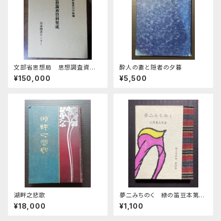
文部省思想局 思想調査資料
酔人の妻と隠者の夕暮
集成 全28巻
¥150,000
¥5,500
湖畔之悲歌
夢二みちのく 緑の笛豆本第3
7集第147集
¥18,000
¥1,100