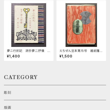
夢ニ行状記 詩抄夢二抒情
えちぜん豆本第15号 越前藩札
緑の笛豆本第26期第102集
考 乾• 坤
¥1,400
¥1,500
CATEGORY
彫刻
版画