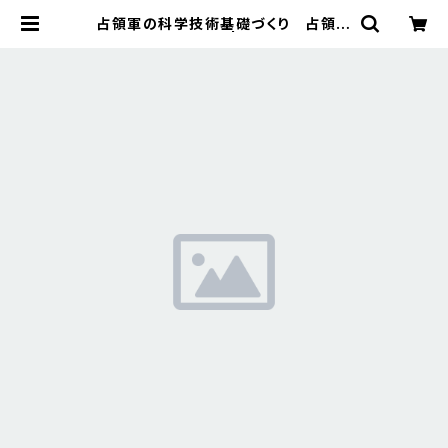
占領軍の科学技術基礎づくり 占領下
日本1945～1952 | 古本 永田書店