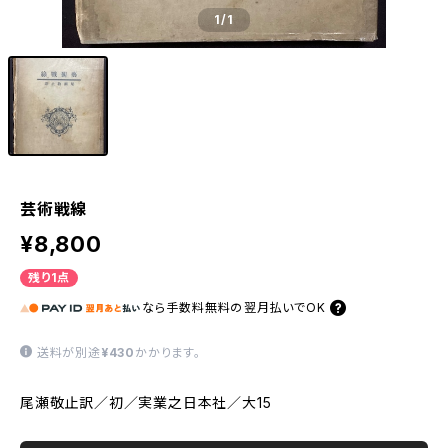
1
/1
芸術戦線
¥8,800
残り1点
なら
手数料無料の
翌月払いでOK
送料が別途
¥430
かかります。
尾瀬敬止訳／初／実業之日本社／大15