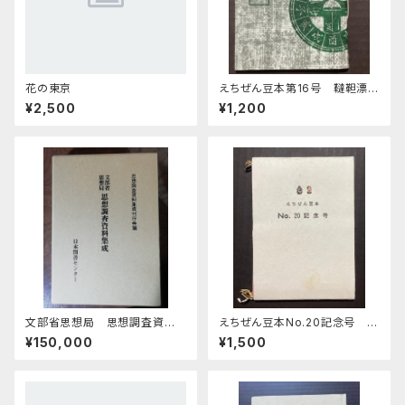
花の東京
えちぜん豆本第16号 韃靼漂流
譚
¥2,500
¥1,200
文部省思想局 思想調査資料
えちぜん豆本No.20記念号 い
集成 全28巻
ろは短歌
¥150,000
¥1,500