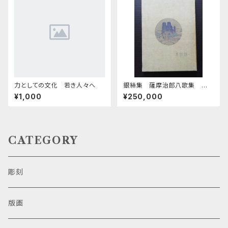
力としての文化 若き人々へ
銀絲集 薩摩治郎八歌集 第
一
¥1,000
¥250,000
CATEGORY
彫刻
版画