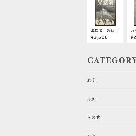
異端者 臨時
澁
号 徳島大学医
博
¥3,500
¥
学部斗争中間総
括
CATEGOR
彫刻
版画
その他
豆本