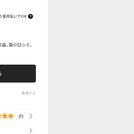
の
翌月払いでOK
品、函小口シミ、
る
通報する
(1)