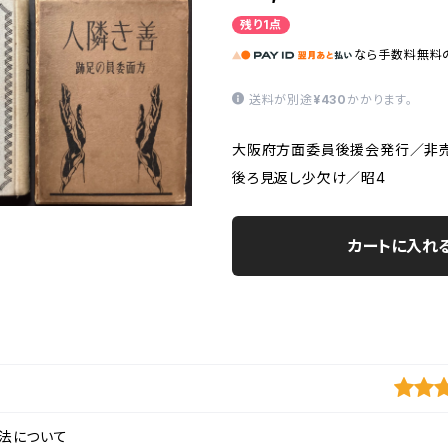
残り1点
なら
手数料無料
送料が別途
¥430
かかります。
大阪府方面委員後援会発行／非売
後ろ見返し少欠け／昭4
カートに入れ
法について