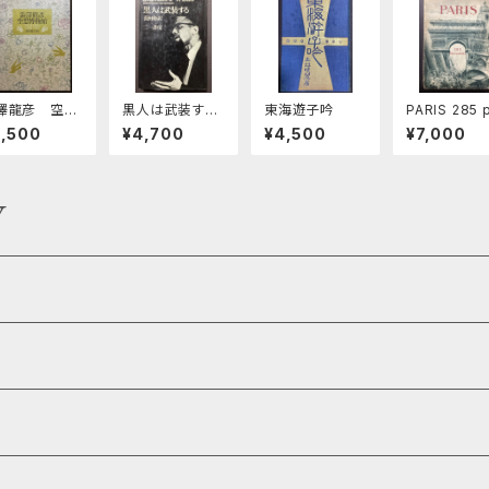
澤龍彦 空想
黒人は武装す
東海遊子吟
PARIS 285 
物館
る MALCOLM
otographie
2,500
¥4,700
¥4,500
¥7,000
X SPEAKS
Y