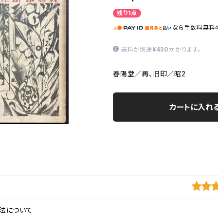
残り1点
なら
手数料無料
送料が別途
¥430
かかります。
春陽堂／再、旧印／昭2
カートに入れ
法について