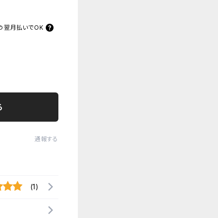
の
翌月払いでOK
る
通報する
(1)