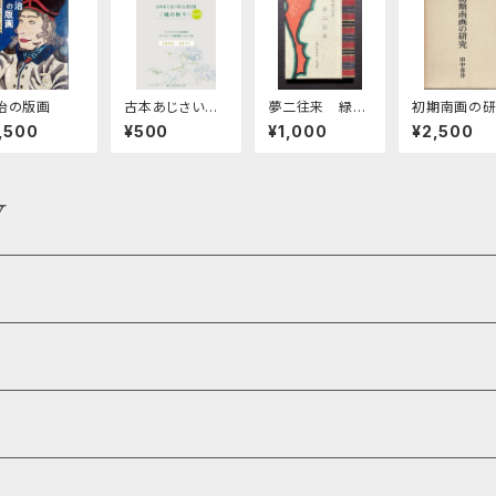
治の版画
古本あじさい
夢二往来 緑の
初期南画の
屋 風の便り
木豆本第37期
,500
¥500
¥1,000
¥2,500
別巻
第148集
Y