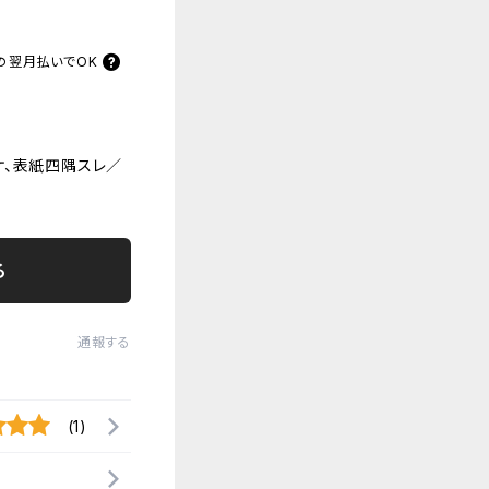
の
翌月払いでOK
ケ、表紙四隅スレ／
る
通報する
(1)