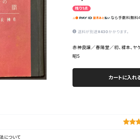
残り1点
なら
手数料無料
送料が別途
¥430
かかります。
赤神良譲／春陽堂／初、裸本、ヤ
昭5
カートに入れ
法について