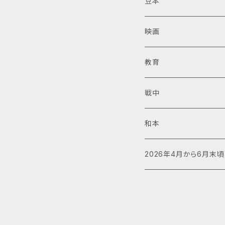
豆本
映画
教育
戦中
和本
2026年4月から6月末