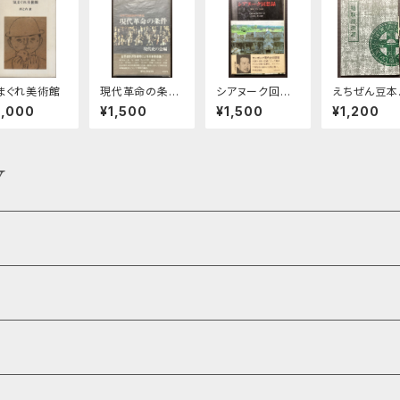
まぐれ美術館
現代革命の条
シアヌーク回想
えちぜん豆本
件 70年代階
録 戦争…そし
6号 韃靼漂
2,000
¥1,500
¥1,500
¥1,200
級闘争の展望
て希望
譚
Y