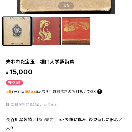
1
/3
失われた宝玉 堀口大学訳詩集
15,000
¥
残り1点
なら
手数料無料の
翌月払いでOK
送料が別途
¥430
かかります。
長谷川潔装幀／籾山書店／函・表紙に傷み、後見返しに旧名／
大9