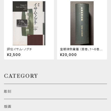
評伝イサム・ノグチ
皇朝律例彙纂 （首巻、1～6巻計
7冊合本）
¥2,500
¥20,000
CATEGORY
彫刻
版画