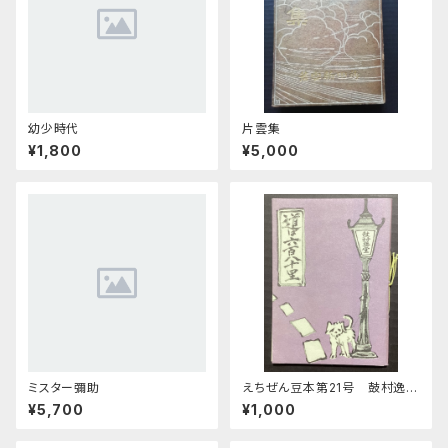
幼少時代
片雲集
¥1,800
¥5,000
ミスター彌助
えちぜん豆本第21号 鼓村逸話
集 道は六百八十里
¥5,700
¥1,000