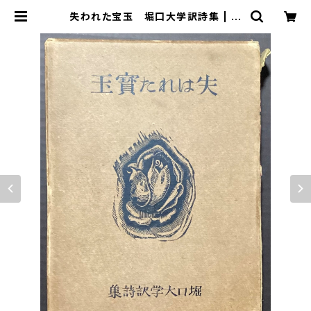
失われた宝玉 堀口大学訳詩集 | 古
本 永田書店