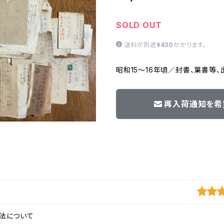
SOLD OUT
送料が別途
¥430
かかります。
昭和15〜16年頃／封書、葉書等
再入荷通知を希
法について