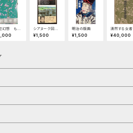
犯幻想 もう
シアヌーク回想
明治の版画
湧然する女者
つの劇画世
録 戦争…そし
達々
3,000
¥1,500
¥1,500
¥40,000
 上・中・下巻
て希望
Y