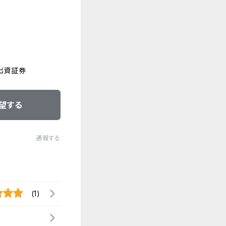
、出資証券
望する
通報する
(1)