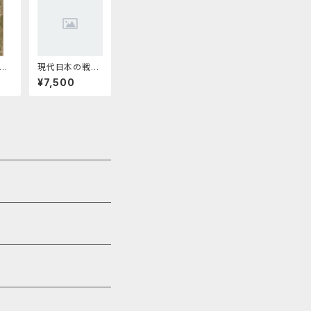
現代日本の戦争
文学
¥7,500