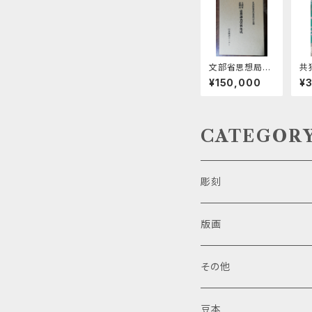
文部省思想局
共
思想調査資料集
一
¥150,000
¥
成 全28巻
界
CATEGOR
彫刻
版画
その他
豆本