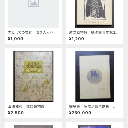
力としての文化 若き人々へ
遠野風物詩 緑の笛豆本第24
期94集
¥1,000
¥1,200
澁澤龍彦 空想博物館
銀絲集 薩摩治郎八歌集 第
一
¥2,500
¥250,000