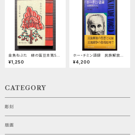
金魚ねぶた 緑の笛豆本第56
ホー・チミン語録 民族解放の
期第224集
ために
¥1,250
¥4,200
CATEGORY
彫刻
版画