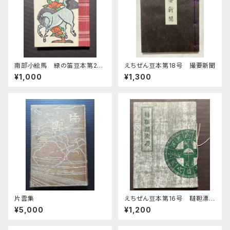
南部小絵馬 緑の笛豆本第28
えちぜん豆本第18号 撮要新聞
期第111集
¥1,000
¥1,300
片雲集
えちぜん豆本第16号 韃靼漂流
譚
¥5,000
¥1,200