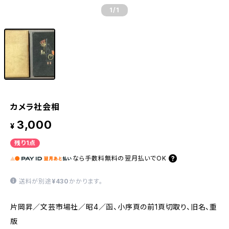
1
/1
カメラ社会相
3,000
¥
残り1点
なら
手数料無料の
翌月払いでOK
送料が別途
¥430
かかります。
片岡昇／文芸市場社／昭4／函、小序頁の前1頁切取り、旧名、重
版