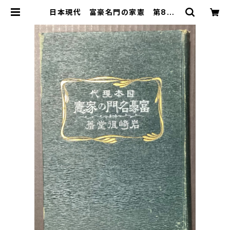
日本現代 富豪名門の家憲 第8版 |
古本 永田書店