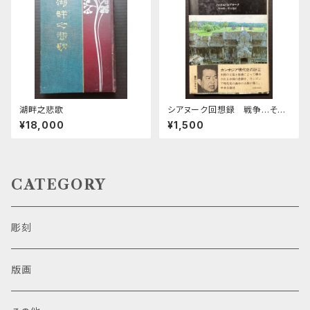
湖畔之悲歌
シアヌーク回想録 戦争…そし
て希望
¥18,000
¥1,500
CATEGORY
彫刻
版画