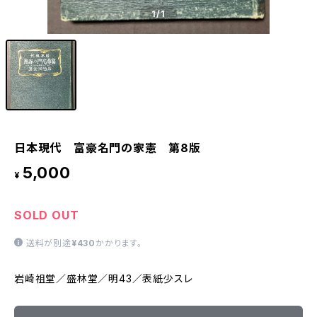
1
/1
日本現代 富豪名門の家憲 第8版
5,000
¥
SOLD OUT
送料が別途
¥430
かかります。
岩崎祖堂／盛林堂／明43／表紙少スレ