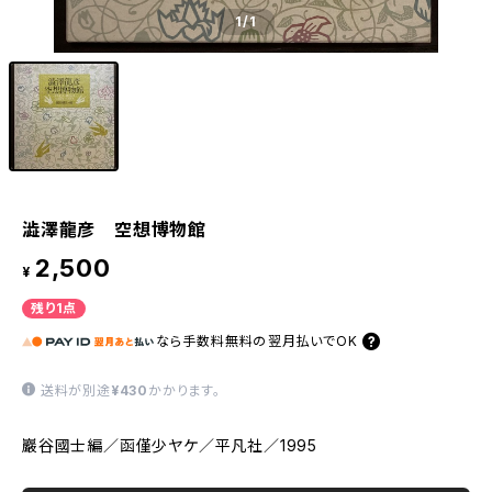
1
/1
澁澤龍彦 空想博物館
2,500
¥
残り1点
なら
手数料無料の
翌月払いでOK
送料が別途
¥430
かかります。
巖谷國士編／函僅少ヤケ／平凡社／1995