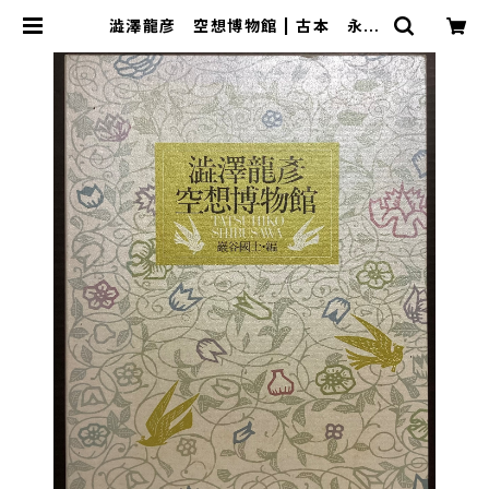
澁澤龍彦 空想博物館 | 古本 永田
書店