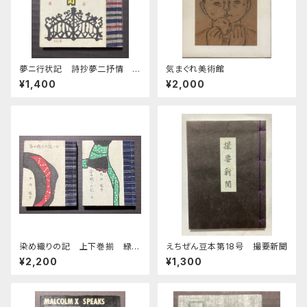
夢ニ行状記 詩抄夢二抒情
気まぐれ美術館
緑の笛豆本第26期第102集
¥1,400
¥2,000
染め織りの記 上下巻揃 緑の
えちぜん豆本第18号 撮要新聞
笛豆本第32期第126・127集
¥2,200
¥1,300