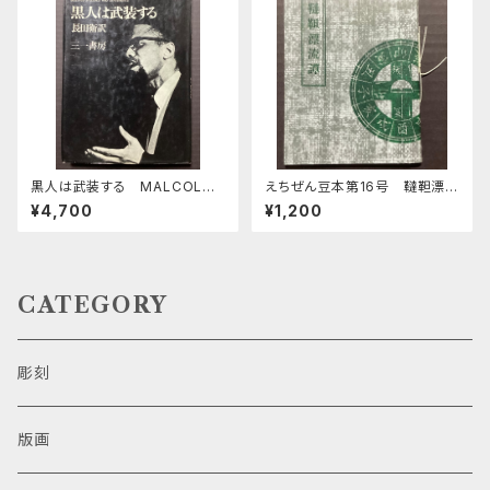
黒人は武装する MALCOLM
えちぜん豆本第16号 韃靼漂流
X SPEAKS
譚
¥4,700
¥1,200
CATEGORY
彫刻
版画