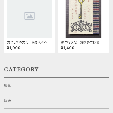
力としての文化 若き人々へ
夢ニ行状記 詩抄夢二抒情
緑の笛豆本第26期第102集
¥1,000
¥1,400
CATEGORY
彫刻
版画