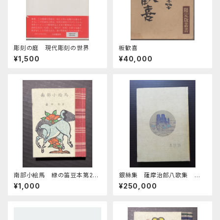
彫刻の庭 現代彫刻の世界
板歓喜
¥1,500
¥40,000
南部小絵馬 緑の笛豆本第28
銀絲集 薩摩治郎八歌集 第
期第111集
一
¥1,000
¥250,000