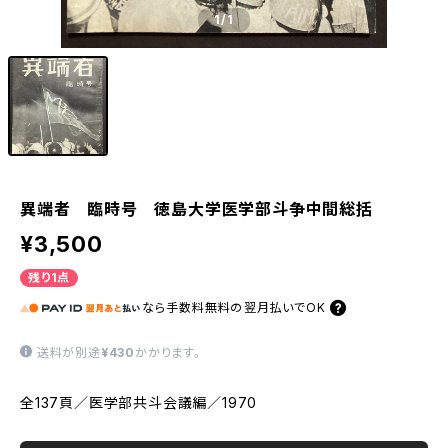
1
/1
異端者 臨時号 徳島大学医学部斗争中間総括
¥3,500
残り1点
なら
手数料無料の
翌月払いでOK
送料が別途
¥430
かかります。
全137頁／医学部共斗会議編／1970