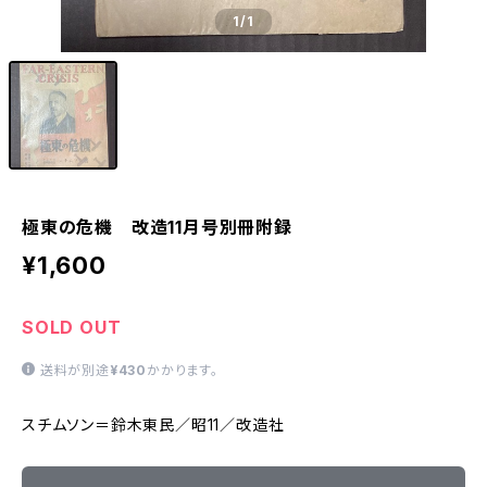
1
/1
極東の危機 改造11月号別冊附録
¥1,600
SOLD OUT
送料が別途
¥430
かかります。
スチムソン＝鈴木東民／昭11／改造社