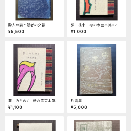
酔人の妻と隠者の夕暮
夢二往来 緑の木豆本第37期
第148集
¥5,500
¥1,000
夢二みちのく 緑の笛豆本第3
片雲集
7集第147集
¥1,100
¥5,000