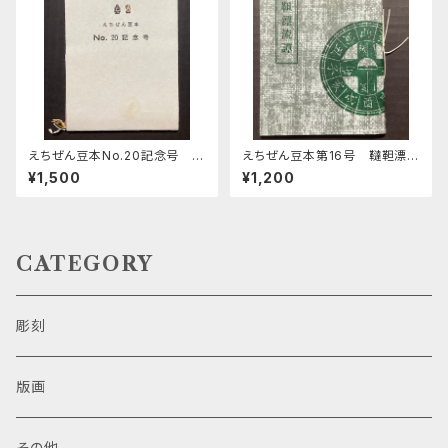
えちぜん豆本No.20記念号 い
えちぜん豆本第16号 韃靼漂流
ろは短歌
譚
¥1,500
¥1,200
CATEGORY
彫刻
版画
その他