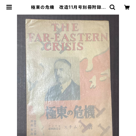
極東の危機 改造11月号別冊附録 |
古本 永田書店