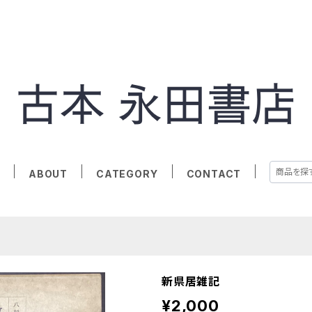
E
ABOUT
CATEGORY
CONTACT
新県居雑記
¥2,000