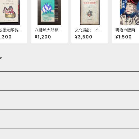
谷徳太郎翁の
八幡城太郎植物
文化論説 イン
明治の版画
い出 緑の笛
句鈔 緑の笛豆
テリとは何ぞや？
2,300
¥1,200
¥3,500
¥1,500
本第13集
本 第31期第12
1集
Y