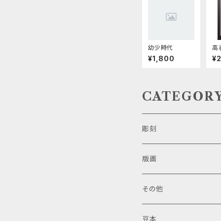
幼少時代
高
思
¥1,800
¥
豆
CATEGOR
彫刻
版画
その他
豆本