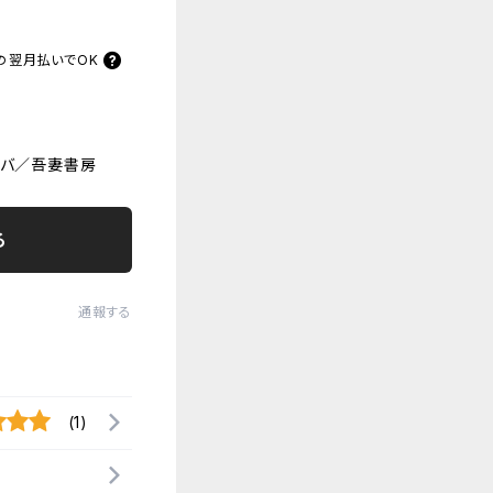
の
翌月払いでOK
カバ／吾妻書房
る
通報する
(1)