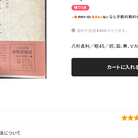
残り1点
なら
手数料無料
送料が別途
¥430
かかります。
八杉貞利／昭45／初、函、帯、Ｖ
カートに入れ
法について