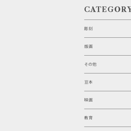
CATEGOR
彫刻
版画
その他
豆本
映画
教育