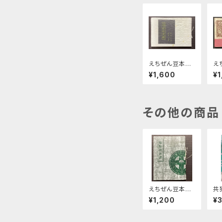
えちぜん豆本第1
え
号 越前加美鑑
3
¥1,600
¥1
窯
その他の商品
えちぜん豆本第1
共
6号 韃靼漂流
一
¥1,200
¥
譚
界