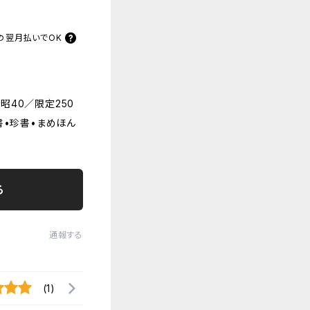
の
翌月払いでOK
40／限定250
書•珍書•まめほん
る
通報する
(1)