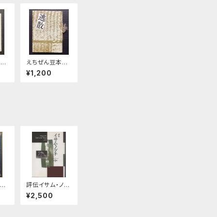
 笠
えちぜん豆本第
集
8号 逃散
¥1,200
者
評伝イサム・ノグ
チ
¥2,500