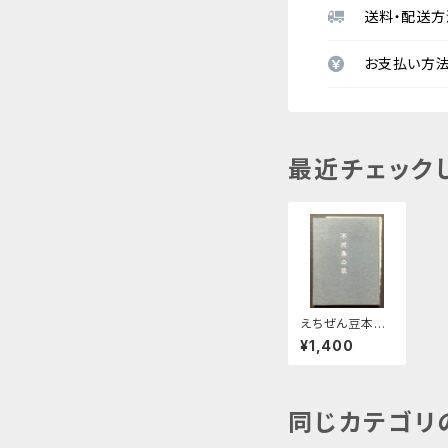
送料・配送方
お支払い方
最近チェック
えちぜん豆本第
4集 熊谷太三
¥1,400
郎歌集
同じカテゴリ