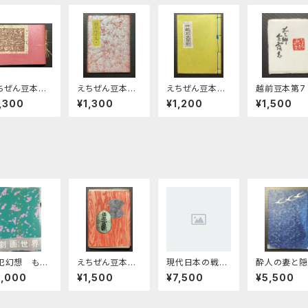
ちぜん豆本第
えちぜん豆本第
えちぜん豆本第
越前豆本第7
号 越前の古
5号 野大坪万
6号 実話 越
松一夫版画
,300
¥1,300
¥1,200
¥1,500
歳 全
前太閤記
愛郷余露志
犯幻想 もう
えちぜん豆本第1
現代日本の戦争
酔人の妻と隠
つの劇画世
5号 越前藩札
文学
の夕暮
3,000
¥1,500
¥7,500
¥5,500
 上・中・下巻
考 乾• 坤