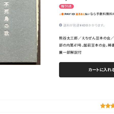
残り1点
なら
手数料無料
送料が別途
¥430
かかります。
熊谷太三郎／えちぜん豆本の会／昭
部の内第41号、越前豆本の会、稀
展一部解説付
カートに入れ