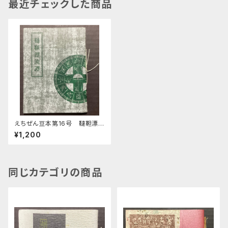
最近チェックした商品
えちぜん豆本第16号 韃靼漂流
譚
¥1,200
同じカテゴリの商品