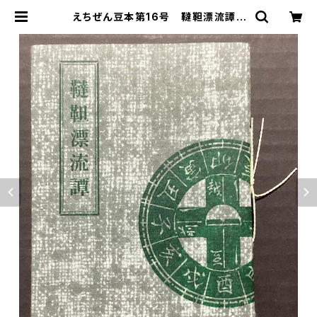
えちぜん豆本第16号 韃靼漂流譚 |
古本 永田書店