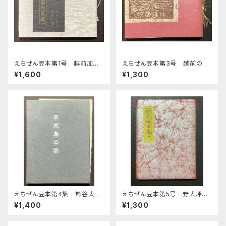
えちぜん豆本第1号 越前加美
えちぜん豆本第3号 越前の古
鑑
窯
¥1,600
¥1,300
えちぜん豆本第4集 熊谷太三
えちぜん豆本第5号 野大坪万
郎歌集
歳 全
¥1,400
¥1,300