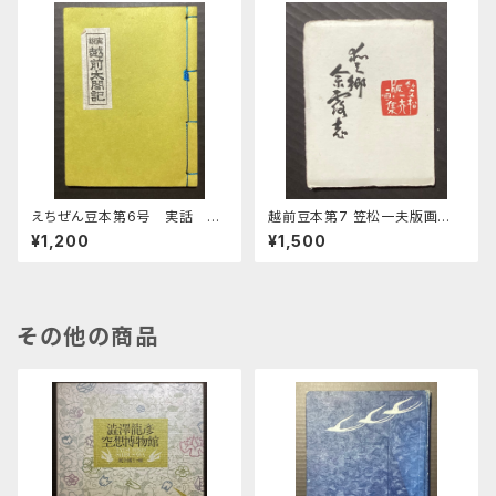
えちぜん豆本第6号 実話 越
越前豆本第7 笠松一夫版画
前太閤記
集 愛郷余露志
¥1,200
¥1,500
その他の商品