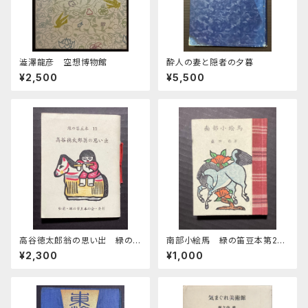
澁澤龍彦 空想博物館
酔人の妻と隠者の夕暮
¥2,500
¥5,500
高谷徳太郎翁の思い出 緑の
南部小絵馬 緑の笛豆本第28
笛豆本第13集
期第111集
¥2,300
¥1,000