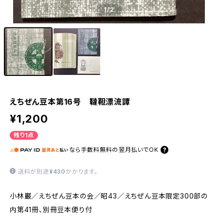
1
/2
えちぜん豆本第16号 韃靼漂流譚
¥1,200
残り1点
なら
手数料無料の
翌月払いでOK
送料が別途
¥430
かかります。
小林巌／えちぜん豆本の会／昭43／えちぜん豆本限定300部の
内第41冊、別冊豆本便り付