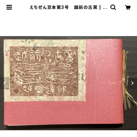
えちぜん豆本第3号 越前の古窯 | 古
本 永田書店