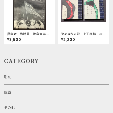
異端者 臨時号 徳島大学医
染め織りの記 上下巻揃 緑の
学部斗争中間総括
笛豆本第32期第126・127集
¥3,500
¥2,200
CATEGORY
彫刻
版画
その他