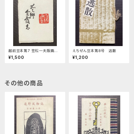
越前豆本第7 笠松一夫版画
えちぜん豆本第8号 逃散
集 愛郷余露志
¥1,500
¥1,200
その他の商品