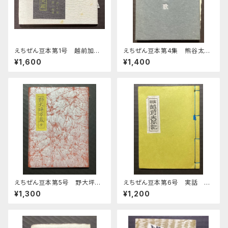
えちぜん豆本第1号 越前加美
えちぜん豆本第4集 熊谷太三
鑑
郎歌集
¥1,600
¥1,400
えちぜん豆本第5号 野大坪万
えちぜん豆本第6号 実話 越
歳 全
前太閤記
¥1,300
¥1,200