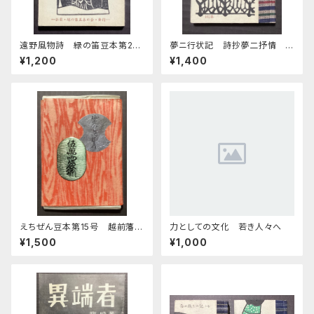
遠野風物詩 緑の笛豆本第24
夢ニ行状記 詩抄夢二抒情
期94集
緑の笛豆本第26期第102集
¥1,200
¥1,400
えちぜん豆本第15号 越前藩札
力としての文化 若き人々へ
考 乾• 坤
¥1,500
¥1,000