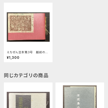
えちぜん豆本第3号 越前の古
窯
¥1,300
同じカテゴリの商品