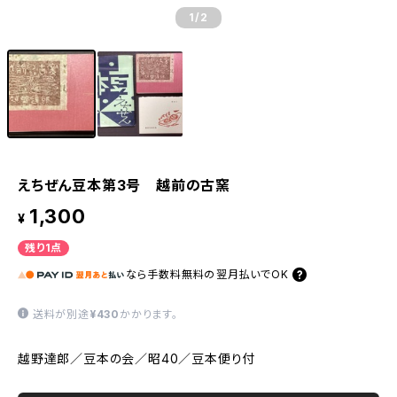
1
/2
えちぜん豆本第3号 越前の古窯
1,300
¥
残り1点
なら
手数料無料の
翌月払いでOK
送料が別途
¥430
かかります。
越野達郎／豆本の会／昭40／豆本便り付