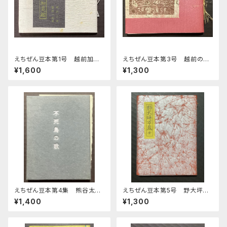
えちぜん豆本第1号 越前加美
えちぜん豆本第3号 越前の古
鑑
窯
¥1,600
¥1,300
えちぜん豆本第4集 熊谷太三
えちぜん豆本第5号 野大坪万
郎歌集
歳 全
¥1,400
¥1,300