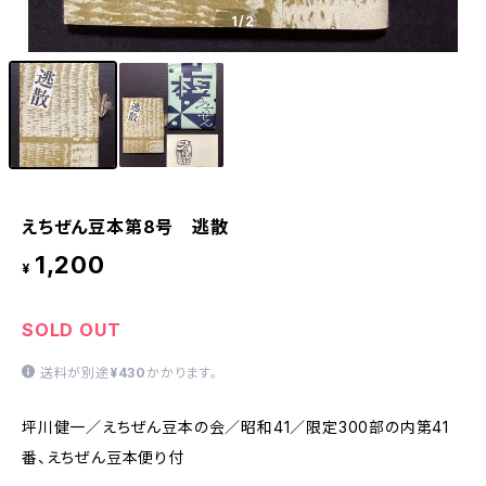
1
/2
えちぜん豆本第8号 逃散
1,200
¥
SOLD OUT
送料が別途
¥430
かかります。
坪川健一／えちぜん豆本の会／昭和41／限定300部の内第41
番、えちぜん豆本便り付