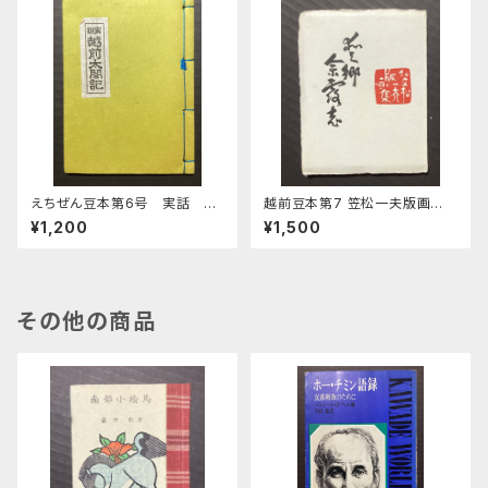
えちぜん豆本第6号 実話 越
越前豆本第7 笠松一夫版画
前太閤記
集 愛郷余露志
¥1,200
¥1,500
その他の商品