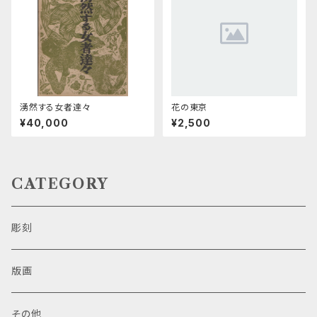
湧然する女者達々
花の東京
¥40,000
¥2,500
CATEGORY
彫刻
版画
その他