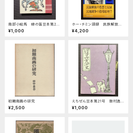
南部小絵馬 緑の笛豆本第28
ホー・チミン語録 民族解放の
期第111集
ために
¥1,000
¥4,200
初期南画の研究
えちぜん豆本第21号 鼓村逸話
集 道は六百八十里
¥2,500
¥1,000