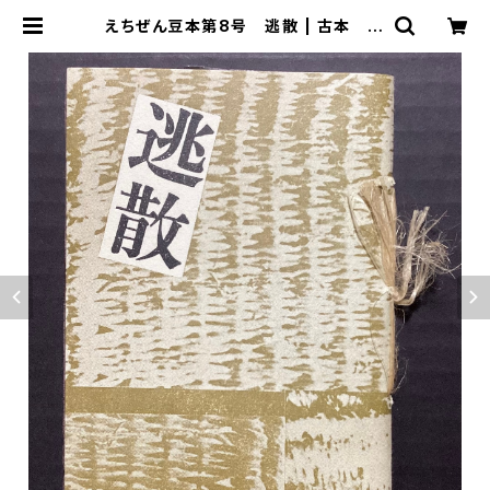
えちぜん豆本第8号 逃散 | 古本 永
田書店