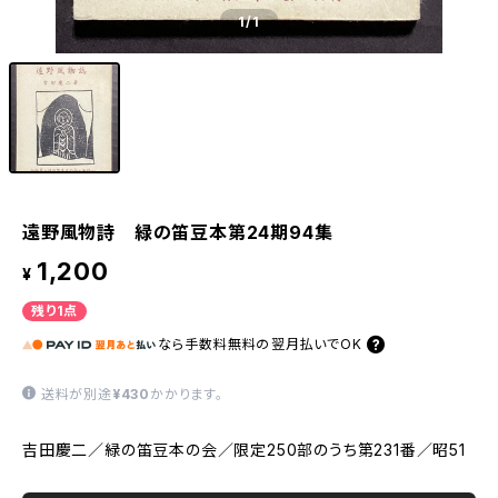
1
/1
遠野風物詩 緑の笛豆本第24期94集
1,200
¥
残り1点
なら
手数料無料の
翌月払いでOK
送料が別途
¥430
かかります。
吉田慶二／緑の笛豆本の会／限定250部のうち第231番／昭51