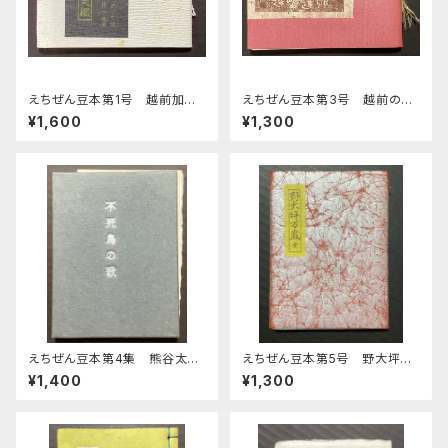
えちぜん豆本第1号 越前加美
えちぜん豆本第3号 越前の古
鑑
窯
¥1,600
¥1,300
えちぜん豆本第4集 熊谷太三
えちぜん豆本第5号 野大坪万
郎歌集
歳 全
¥1,400
¥1,300