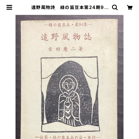
遠野風物詩 緑の笛豆本第24期94
集 | 古本 永田書店