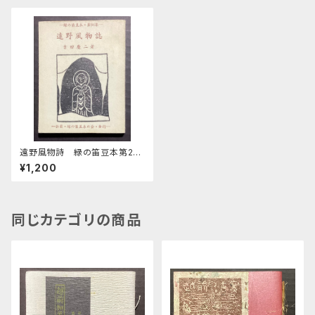
遠野風物詩 緑の笛豆本第24
期94集
¥1,200
同じカテゴリの商品