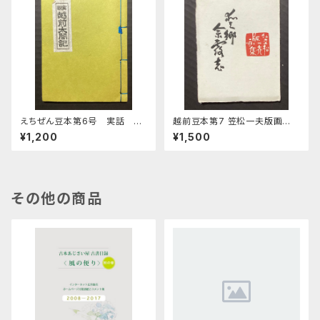
えちぜん豆本第6号 実話 越
越前豆本第7 笠松一夫版画
前太閤記
集 愛郷余露志
¥1,200
¥1,500
その他の商品