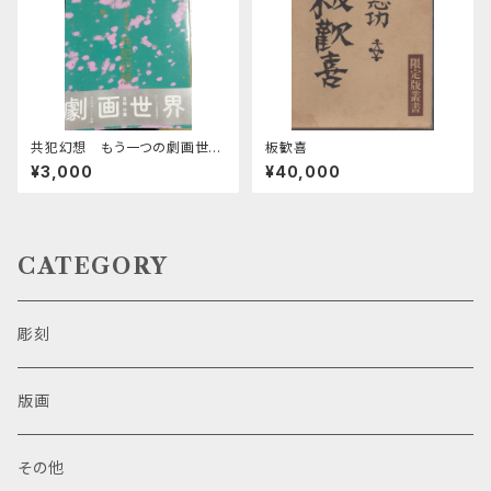
共犯幻想 もう一つの劇画世
板歓喜
界 上・中・下巻
¥3,000
¥40,000
CATEGORY
彫刻
版画
その他