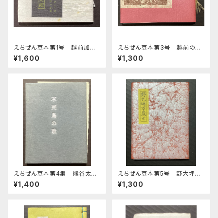
えちぜん豆本第1号 越前加美
えちぜん豆本第3号 越前の古
鑑
窯
¥1,600
¥1,300
えちぜん豆本第4集 熊谷太三
えちぜん豆本第5号 野大坪万
郎歌集
歳 全
¥1,400
¥1,300