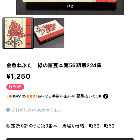
1
/2
金魚ねぶた 緑の笛豆本第56期第224集
¥1,250
残り1点
なら
手数料無料の
翌月払いでOK
送料が別途
¥430
かかります。
限定250部のうち第3番本／馬場ゆき緒／昭62／昭62