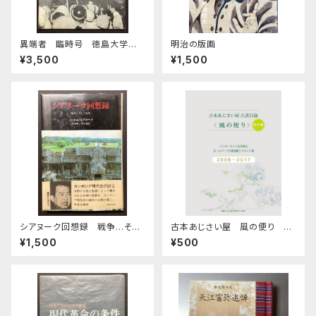
異端者 臨時号 徳島大学医
明治の版画
学部斗争中間総括
¥3,500
¥1,500
シアヌーク回想録 戦争…そし
古本あじさい屋 風の便り 別
て希望
巻
¥1,500
¥500