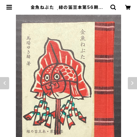
金魚ねぶた 緑の笛豆本第56期第2
24集 | 古本 永田書店