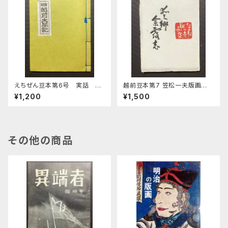
えちぜん豆本第6号 実話 越
越前豆本第7 笠松一夫版画
前太閤記
集 愛郷余露志
¥1,200
¥1,500
その他の商品