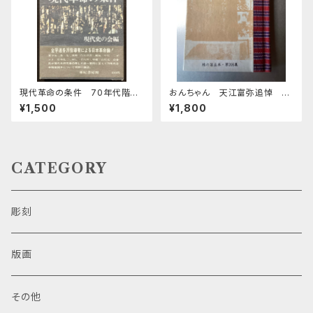
現代革命の条件 70年代階級
おんちゃん 天江富弥追悼 緑
闘争の展望
の笛豆本 第205集
¥1,500
¥1,800
CATEGORY
彫刻
版画
その他