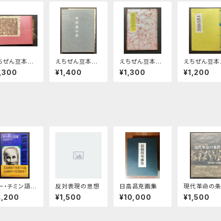
ちぜん豆本第
えちぜん豆本第
えちぜん豆本第
えちぜん豆本
号 越前の古
4集 熊谷太三
5号 野大坪万
6号 実話 
,300
¥1,400
¥1,300
¥1,200
郎歌集
歳 全
前太閤記
ー・チミン語
反対表現の思想
日高昌克画集
現代革命の
 民族解放の
件 70年代
4,200
¥1,500
¥10,000
¥1,500
めに
級闘争の展