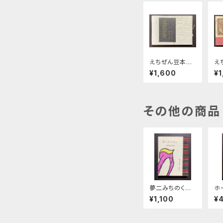
えちぜん豆本第1
え
号 越前加美鑑
3
¥1,600
¥1
窯
その他の商品
夢二みちのく
ホ
緑の笛豆本第3
録
¥1,100
¥
7集第147集
た