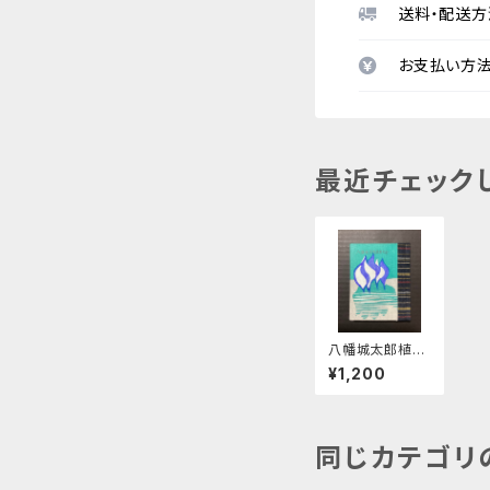
送料・配送方
お支払い方
最近チェック
八幡城太郎植物
句鈔 緑の笛豆
¥1,200
本 第31期第12
1集
同じカテゴリ