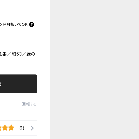
の
翌月払いでOK
１番／昭53／緑の
る
通報する
(1)