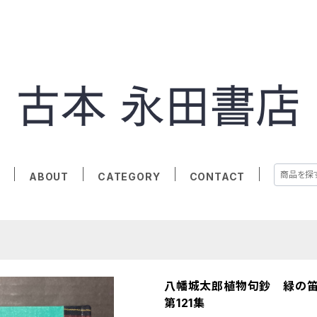
E
ABOUT
CATEGORY
CONTACT
八幡城太郎植物句鈔 緑の笛
第121集