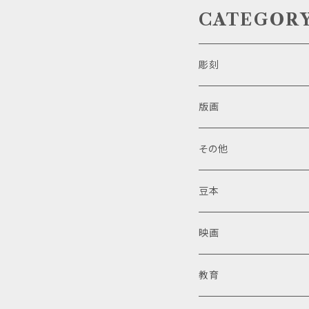
CATEGOR
彫刻
版画
その他
豆本
映画
教育