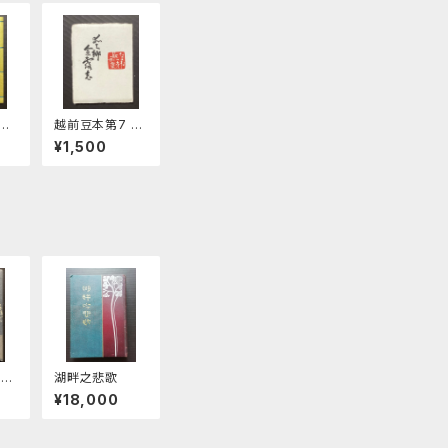
第
越前豆本第7 笠
越
松一夫版画集
¥1,500
愛郷余露志
条
湖畔之悲歌
階
¥18,000
望