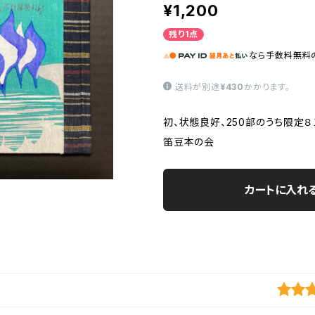
¥1,200
残り1点
なら
手数料無料
送料が別途
¥430
かかります。
初、状態良好、250部のうち限定８
笛豆本の会
カートに入れ