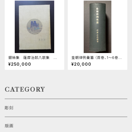
銀絲集 薩摩治郎八歌集 第
皇朝律例彙纂 （首巻、1～6巻計
一
7冊合本）
¥250,000
¥20,000
CATEGORY
彫刻
版画