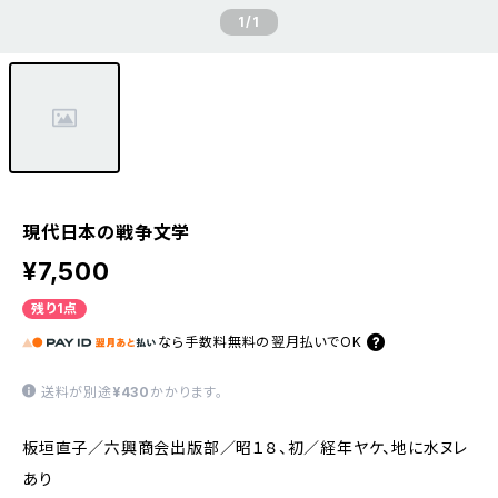
1
/1
現代日本の戦争文学
¥7,500
残り1点
なら
手数料無料の
翌月払いでOK
送料が別途
¥430
かかります。
板垣直子／六興商会出版部／昭１８、初／経年ヤケ、地に水ヌレ
あり