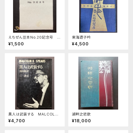
えちぜん豆本No.20記念号 い
東海遊子吟
ろは短歌
¥1,500
¥4,500
黒人は武装する MALCOLM
湖畔之悲歌
X SPEAKS
¥4,700
¥18,000