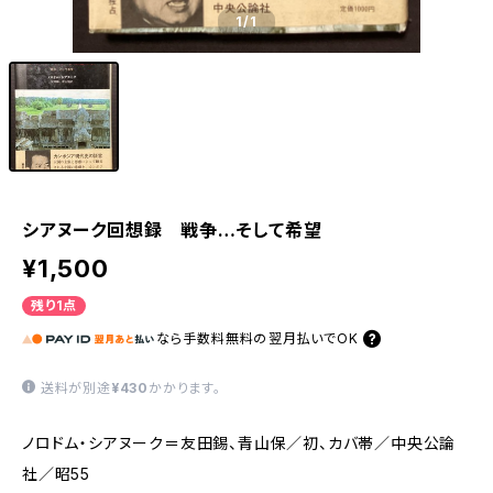
1
/1
シアヌーク回想録 戦争…そして希望
¥1,500
残り1点
なら
手数料無料の
翌月払いでOK
送料が別途
¥430
かかります。
ノロドム・シアヌーク＝友田錫、青山保／初、カバ帯／中央公論
社／昭55