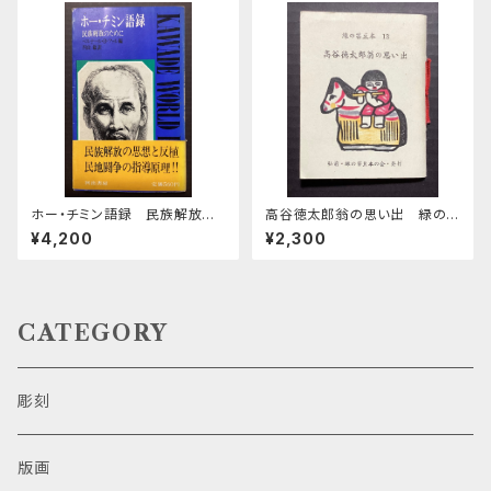
ホー・チミン語録 民族解放の
高谷徳太郎翁の思い出 緑の
ために
笛豆本第13集
¥4,200
¥2,300
CATEGORY
彫刻
版画