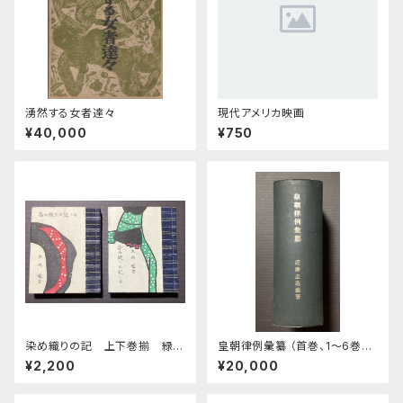
湧然する女者達々
現代アメリカ映画
¥40,000
¥750
染め織りの記 上下巻揃 緑の
皇朝律例彙纂 （首巻、1～6巻計
笛豆本第32期第126・127集
7冊合本）
¥2,200
¥20,000