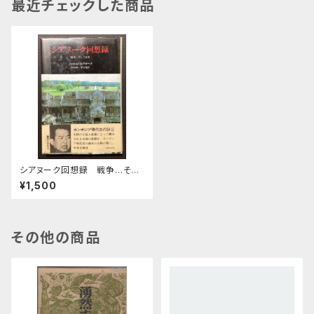
最近チェックした商品
シアヌーク回想録 戦争…そし
て希望
¥1,500
その他の商品