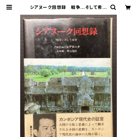
シアヌーク回想録 戦争…そして希望
| 古本 永田書店