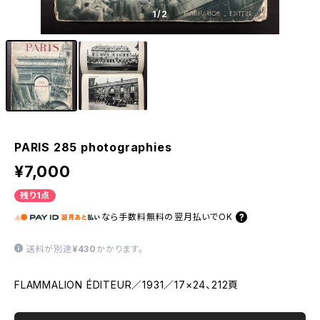
1
/2
PARIS 285 photographies
¥7,000
残り1点
なら
手数料無料の
翌月払いでOK
送料が別途
¥430
かかります。
FLAMMALION ÉDITEUR／1931／17×24、212頁