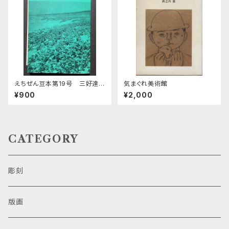
えちぜん豆本第19号 三好達治
気まぐれ美術館
と越前
¥900
¥2,000
CATEGORY
彫刻
版画