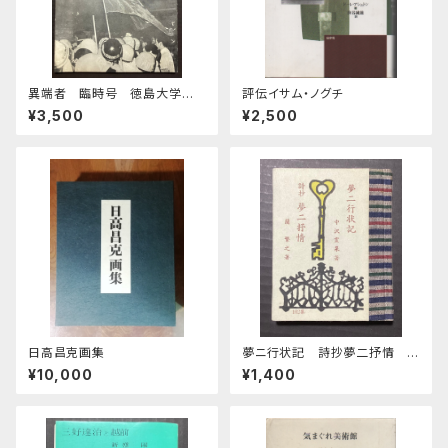
異端者 臨時号 徳島大学医
評伝イサム・ノグチ
学部斗争中間総括
¥3,500
¥2,500
日高昌克画集
夢ニ行状記 詩抄夢二抒情
緑の笛豆本第26期第102集
¥10,000
¥1,400