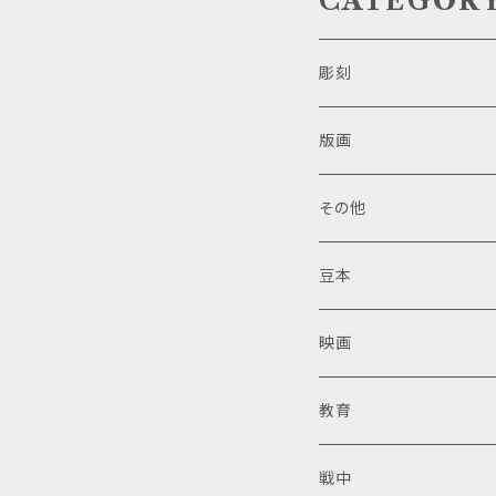
CATEGOR
彫刻
版画
その他
豆本
映画
教育
戦中