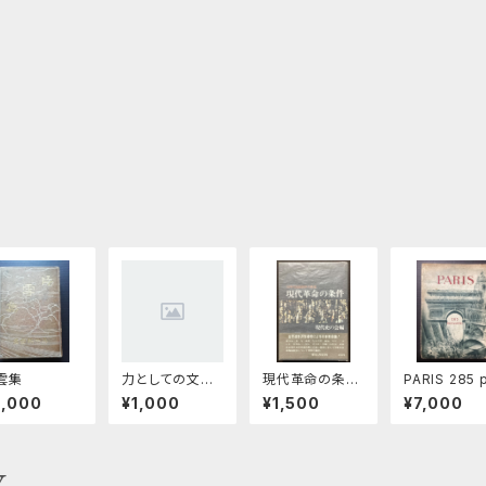
雲集
力としての文
現代革命の条
PARIS 285 
化 若き人々へ
件 70年代階
otographie
5,000
¥1,000
¥1,500
¥7,000
級闘争の展望