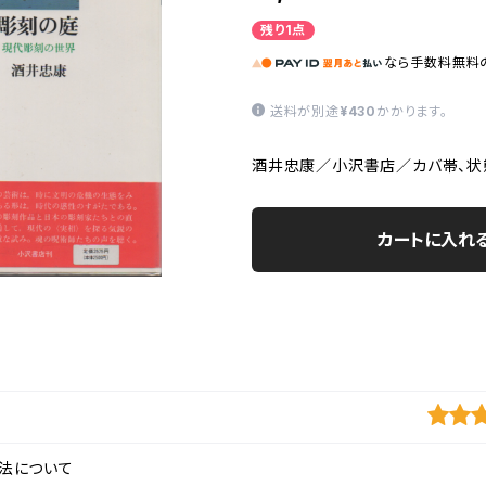
残り1点
なら
手数料無料
送料が別途
¥430
かかります。
酒井忠康／小沢書店／カバ帯、状態
カートに入れ
法について