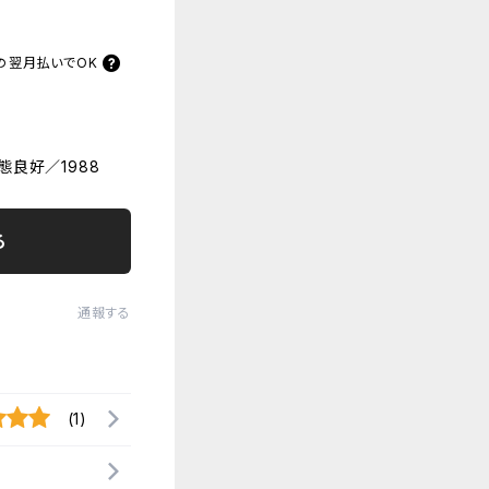
の
翌月払いでOK
良好／1988
る
通報する
(1)