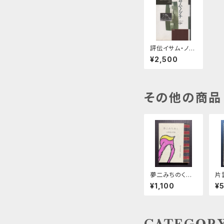
評伝イサム・ノグ
チ
¥2,500
その他の商品
夢二みちのく
片
緑の笛豆本第3
¥1,100
¥
7集第147集