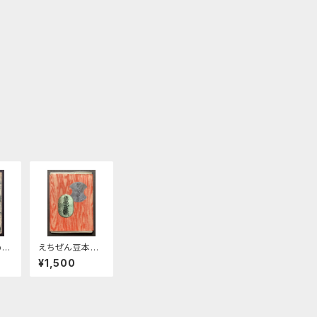
ph
えちぜん豆本第1
s
5号 越前藩札
¥1,500
考 乾• 坤