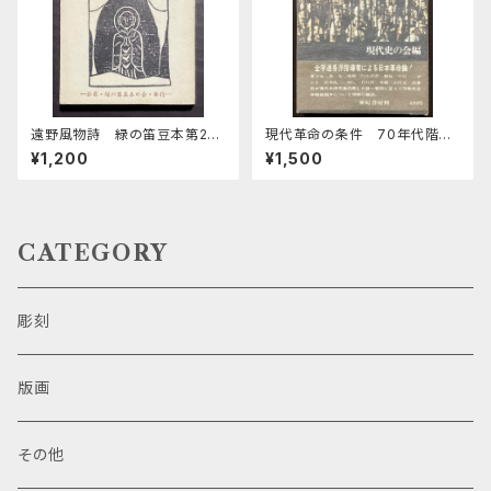
遠野風物詩 緑の笛豆本第24
現代革命の条件 70年代階級
期94集
闘争の展望
¥1,200
¥1,500
CATEGORY
彫刻
版画
その他