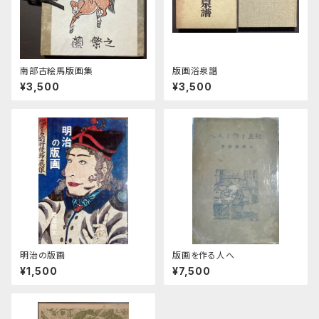
南部古絵馬版画集
版画浴泉譜
¥3,500
¥3,500
明治の版画
版画を作る人へ
¥1,500
¥7,500