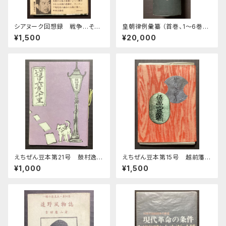
シアヌーク回想録 戦争…そし
皇朝律例彙纂 （首巻、1～6巻計
て希望
7冊合本）
¥1,500
¥20,000
えちぜん豆本第21号 鼓村逸話
えちぜん豆本第15号 越前藩札
集 道は六百八十里
考 乾• 坤
¥1,000
¥1,500