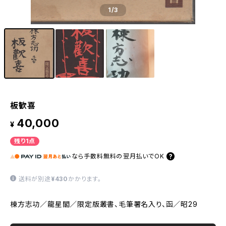
1
/3
板歓喜
40,000
¥
残り1点
なら
手数料無料の
翌月払いでOK
送料が別途
¥430
かかります。
棟方志功／龍星閣／限定版叢書、毛筆署名入り、函／昭29