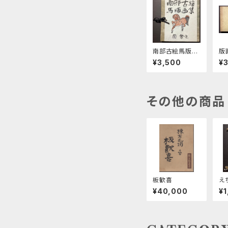
南部古絵馬版画
版
集
¥3,500
¥
その他の商品
板歓喜
え
o
¥40,000
¥1
ろ