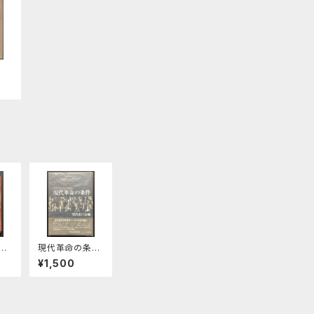
第1
現代革命の条
札
件 70年代階
¥1,500
級闘争の展望