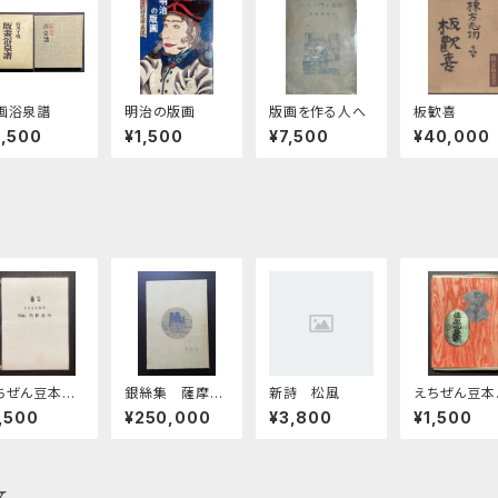
画浴泉譜
明治の版画
版画を作る人へ
板歓喜
3,500
¥1,500
¥7,500
¥40,000
ちぜん豆本N
銀絲集 薩摩治
新詩 松風
えちぜん豆本
.20記念号 い
郎八歌集 第一
5号 越前藩
,500
¥250,000
¥3,800
¥1,500
は短歌
考 乾• 坤