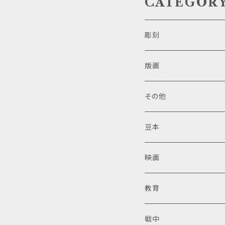
CATEGOR
彫刻
版画
その他
豆本
映画
教育
戦中