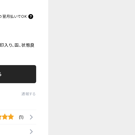
の
翌月払いでOK
印入り、函、状態良
る
通報する
(1)