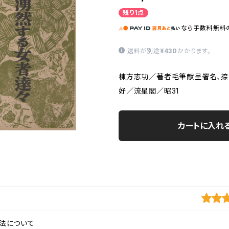
残り1点
なら
手数料無料
送料が別途
¥430
かかります。
棟方志功／著者毛筆献呈署名、捺
好／流星閣／昭31
カートに入れ
法について