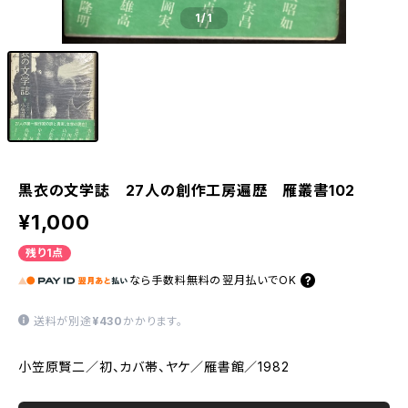
1
/1
黒衣の文学誌 27人の創作工房遍歴 雁叢書102
¥1,000
残り1点
なら
手数料無料の
翌月払いでOK
送料が別途
¥430
かかります。
小笠原賢二／初、カバ帯、ヤケ／雁書館／1982