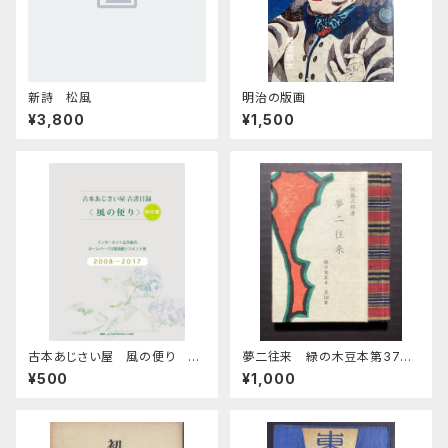
新詩 松風
明治の版画
¥3,800
¥1,500
古本あじさい屋 風の便り 別
夢二往来 緑の木豆本第37期
巻
第148集
¥500
¥1,000