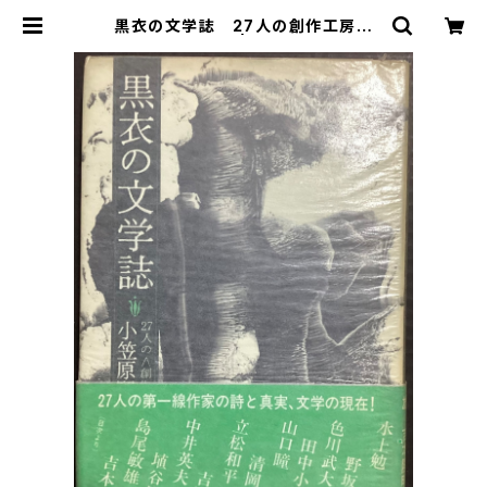
黒衣の文学誌 27人の創作工房遍
歴 雁叢書102 | 古本 永田書店