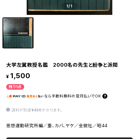
1
/1
大学左翼教授名鑑 2000名の先生と紛争と派閥
1,500
¥
残り1点
なら
手数料無料の
翌月払いでOK
送料が別途
¥430
かかります。
思想運動研究所編／重、カバ、ヤケ／全貌社／昭44