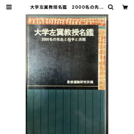
大学左翼教授名鑑 2000名の先生
と紛争と派閥 | 古本 永田書店