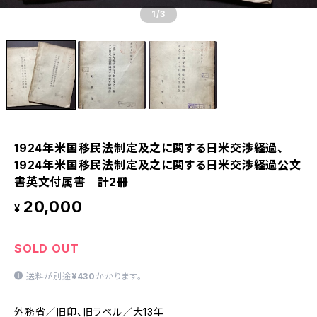
1
/3
1924年米国移民法制定及之に関する日米交渉経過、
1924年米国移民法制定及之に関する日米交渉経過公文
書英文付属書 計2冊
20,000
¥
SOLD OUT
送料が別途
¥430
かかります。
外務省／旧印、旧ラベル／大13年