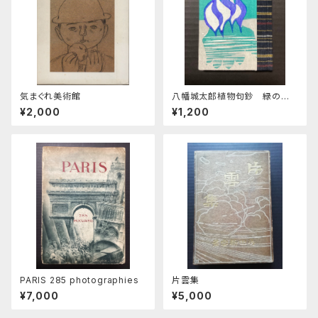
気まぐれ美術館
八幡城太郎植物句鈔 緑の笛
豆本 第31期第121集
¥2,000
¥1,200
PARIS 285 photographies
片雲集
¥7,000
¥5,000