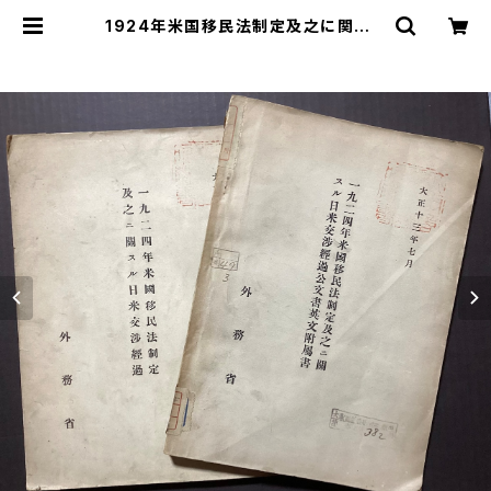
1924年米国移民法制定及之に関する
日米交渉経過、1924年米国移民法制
定及之に関する日米交渉経過公文書
英文付属書 計2冊 | 古本 永田書
店