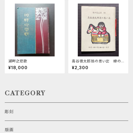
湖畔之悲歌
高谷徳太郎翁の思い出 緑の
笛豆本第13集
¥18,000
¥2,300
CATEGORY
彫刻
版画