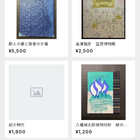
酔人の妻と隠者の夕暮
澁澤龍彦 空想博物館
¥5,500
¥2,500
幼少時代
八幡城太郎植物句鈔 緑の笛
豆本 第31期第121集
¥1,800
¥1,200