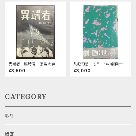
異端者 臨時号 徳島大学医
共犯幻想 もう一つの劇画世
学部斗争中間総括
界 上・中・下巻
¥3,500
¥3,000
CATEGORY
彫刻
版画