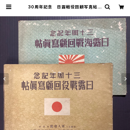
30周年記念 日露戦役回顧写真帖
日露海戦回顧写真帖 計2冊 | 古
本 永田書店