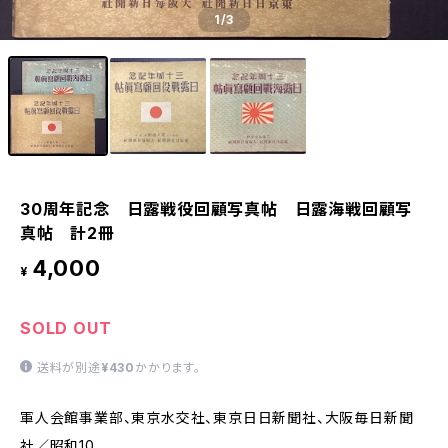
1
/3
30周年記念 日露戦役回顧写真帖 日露海戦回顧写
真帖 計2冊
4,000
¥
SOLD OUT
送料が別途
¥430
かかります。
軍人会館事業部、東京水交社、東京日日新聞社、大阪毎日新聞
社／昭和10