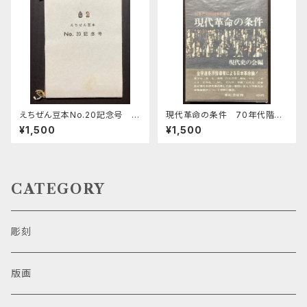
えちぜん豆本No.20記念号 い
現代革命の条件 70年代階級
ろは短歌
闘争の展望
¥1,500
¥1,500
CATEGORY
彫刻
版画