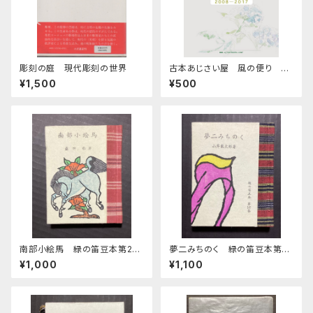
彫刻の庭 現代彫刻の世界
古本あじさい屋 風の便り 別
巻
¥1,500
¥500
南部小絵馬 緑の笛豆本第28
夢二みちのく 緑の笛豆本第3
期第111集
7集第147集
¥1,000
¥1,100