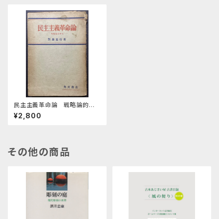
民主主義革命論 戦略論的研
究
¥2,800
その他の商品