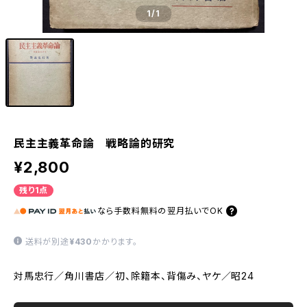
1
/1
民主主義革命論 戦略論的研究
¥2,800
残り1点
なら
手数料無料の
翌月払いでOK
送料が別途
¥430
かかります。
対馬忠行／角川書店／初、除籍本、背傷み、ヤケ／昭24