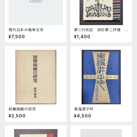
現代日本の戦争文学
夢ニ行状記 詩抄夢二抒情
緑の笛豆本第26期第102集
¥7,500
¥1,400
初期南画の研究
東海遊子吟
¥2,500
¥4,500