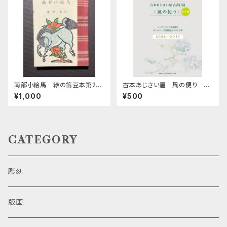
南部小絵馬 緑の笛豆本第28
古本あじさい屋 風の便り 別
期第111集
巻
¥1,000
¥500
CATEGORY
彫刻
版画