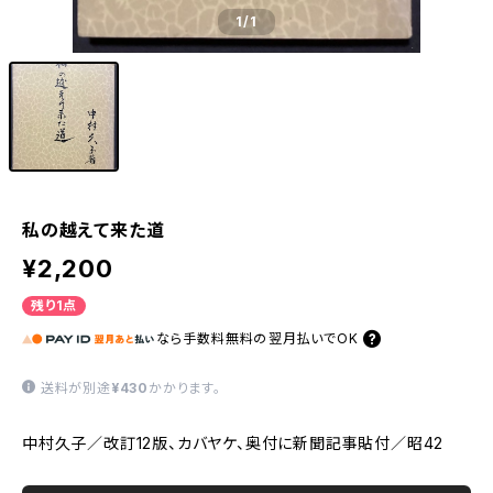
1
/1
私の越えて来た道
¥2,200
残り1点
なら
手数料無料の
翌月払いでOK
送料が別途
¥430
かかります。
中村久子／改訂12版、カバヤケ、奥付に新聞記事貼付／昭42