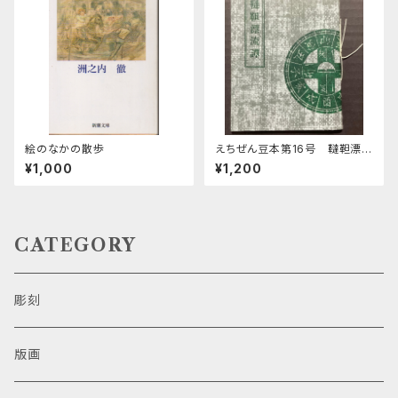
絵のなかの散歩
えちぜん豆本第16号 韃靼漂流
譚
¥1,000
¥1,200
CATEGORY
彫刻
版画