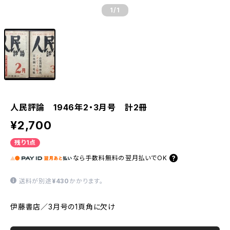
1
/1
人民評論 1946年2・3月号 計2冊
¥2,700
残り1点
なら
手数料無料の
翌月払いでOK
送料が別途
¥430
かかります。
伊藤書店／3月号の1頁角に欠け