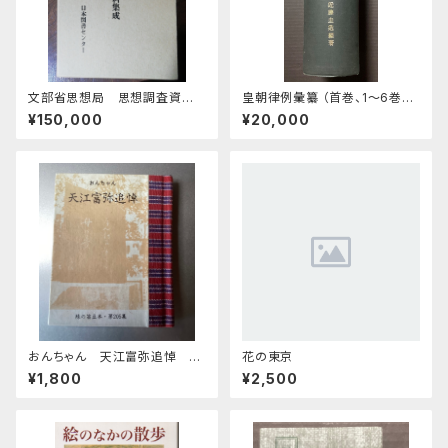
文部省思想局 思想調査資料
皇朝律例彙纂 （首巻、1～6巻計
集成 全28巻
7冊合本）
¥150,000
¥20,000
おんちゃん 天江富弥追悼 緑
花の東京
の笛豆本 第205集
¥1,800
¥2,500