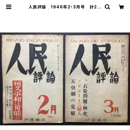
人民評論 1946年2・3月号 計2冊
| 古本 永田書店