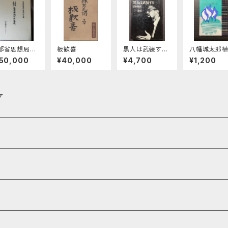
部省思想局
板歓喜
黒人は武装す
八幡城太郎
想調査資料集
る MALCOLM
句鈔 緑の
150,000
¥40,000
¥4,700
¥1,200
 全28巻
X SPEAKS
本 第31期第
1集
Y