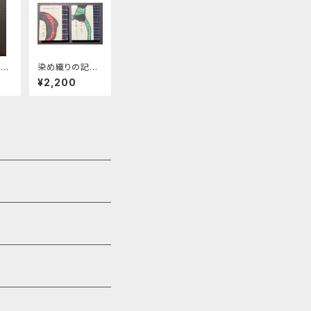
植物
染め織りの記
笛豆
上下巻揃 緑の
¥2,200
12
笛豆本第32期第
126・127集