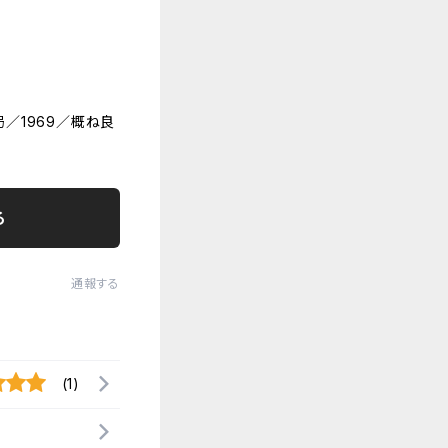
／1969／概ね良
る
通報する
(1)