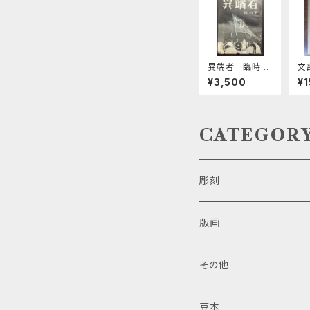
異端者 臨時
文
号 徳島大学医
思
¥3,500
¥
学部斗争中間総
成
括
CATEGOR
彫刻
版画
その他
豆本