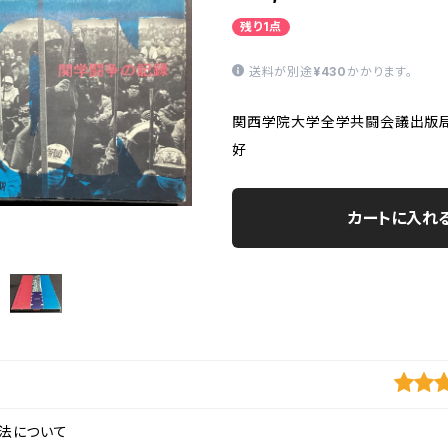
残り1点
送料が別途
¥430
かかります。
関西学院大学全学共闘会議出版局
好
カートに入れ
法について